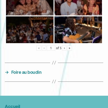
«
‹
of
5
›
»
→
Foire au boudin
Accueil